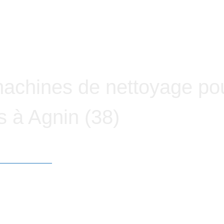
ion
Pièces détachées / Batteries
Réparation
L
machines de nettoyage po
s à Agnin (38)
TACHÉES I LOCATION DE MACHINES DE NETTOYAGE
NEMENTS