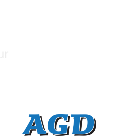
06 59 33 74 96
ocation
Contact
ur