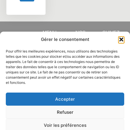
MENU
NOS
SUIVEZ-
COORDONNÉES
NOUS SUR
Gérer le consentement
ACCUEIL
NOS
LUNDI AU
NEUF
RÉSEAUX
Pour offrir les meilleures expériences, nous utilisons des technologies
SOCIAUX
VENDREDI
telles que les cookies pour stocker et/ou accéder aux informations des
OCCASION
F
L
appareils. Le fait de consentir à ces technologies nous permettra de
- 8H / 19H
a
i
traiter des données telles que le comportement de navigation ou les ID
PIÈCES
uniques sur ce site. Le fait de ne pas consentir ou de retirer son
c
n
06 59 33
consentement peut avoir un effet négatif sur certaines caractéristiques
DÉTACHÉES
e
k
et fonctions.
b
e
74 96
/ BATTERIES
o
d
04 26 05
o
i
Accepter
k
n
39 73
Refuser
Voir les préférences
Mentions
Informations