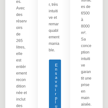
surfac
es.
r, très
es de
Avec
intuiti
6500
des
ve et
à
réserv
remar
8000
oirs
quabl
m².
de
ement
Sa
265
mania
conce
litres,
ble.
ption
elle
intuiti
est
E
ve
entièr
n
garan
ement
s
a
tit une
recon
v
prise
o
dition
i
en
née et
r
p
main
inclut
l
aisée.
des
u