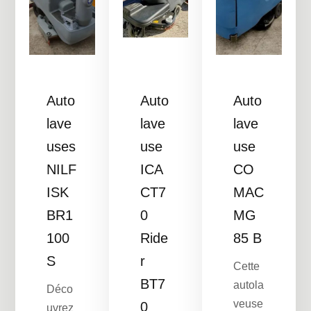
Auto
Auto
Auto
lave
lave
lave
uses
use
use
NILF
ICA
CO
ISK
CT7
MAC
BR1
0
MG
100
Ride
85 B
S
r
Cette
BT7
autola
Déco
veuse
0
uvrez