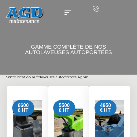
Aller
au
contenu
Pièces détachées / Batteries
GAMME COMPLÈTE DE NOS
AUTOLAVEUSES AUTOPORTÉES
Vente location autolaveuses autoportées Agnin
6600
5500
4950
€ HT
€ HT
€ HT