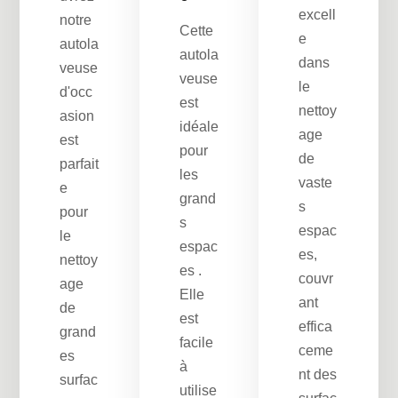
excell
notre
Cette
e
autola
autola
dans
veuse
veuse
le
d'occ
est
nettoy
asion
idéale
age
est
pour
de
parfait
les
vaste
e
grand
s
pour
s
espac
le
espac
es,
nettoy
es .
couvr
age
Elle
ant
de
est
effica
grand
facile
ceme
es
à
nt des
surfac
utilise