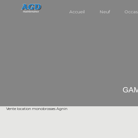
Aller
au
Accueil
Neuf
Occas
contenu
GAM
Vente location monobrosses Agnin