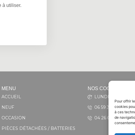
 à utiliser.
MENU
NOS COORDONNÉE
ACCUEIL
LUNDI AU VENDRED
Pour offrir 
cookies pour
NEUF
06 59 33 74 96
à ces techn
de navigatio
OCCASION
04 26 05 39 73
consentement
PIÈCES DÉTACHÉES / BATTERIES