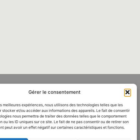
Gérer le consentement
S
SUIVEZ-NOUS SUR NOS
RÉSEAUX SOCIAUX
I - 8H / 19H
F
L
les meilleures expériences, nous utilisons des technologies telles que les
a
i
 stocker et/ou accéder aux informations des appareils. Le fait de consentir
c
n
ologies nous permettra de traiter des données telles que le comportement
e
k
n ou les ID uniques sur ce site. Le fait de ne pas consentir ou de retirer son
b
e
 peut avoir un effet négatif sur certaines caractéristiques et fonctions.
o
d
o
i