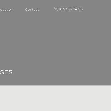
06 59 33 74 96
ocation
Contact
SSES